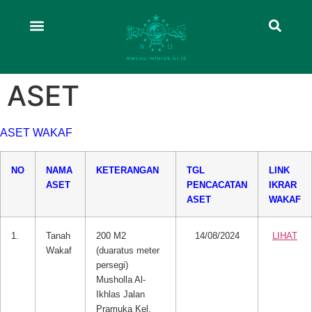
ASET
ASET WAKAF
NO
NAMA
KETERANGAN
TGL
LINK
ASET
PENCACATAN
IKRAR
ASET
WAKAF
1.
Tanah
200 M2
14/08/2024
LIHAT
Wakaf
(duaratus meter
persegi)
Musholla Al-
Ikhlas Jalan
Pramuka Kel.