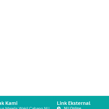
ak Kami
Link Eksternal
us Majelis Wakil Cabang NU
NU Online