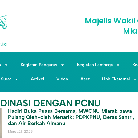
Majelis Wak
Mla
n
Kegiatan Pengurus
Kegiatan Lembaga
Ke
Surat
Artikel
Video
Aset
Link Eksternal
RDINASI DENGAN PCNU
Hadiri Buka Puasa Bersama, MWCNU Mlarak bawa
Pulang Oleh-oleh Menarik: PDPKPNU, Beras Santri,
dan Air Berkah Almanu
Maret 21, 2025