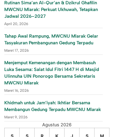
Rutinan Sima’an Al-Qur’an & Dzikrul Ghafilin
MWCNU Mlarak: Perkuat Ukhuwah, Tetapkan
Jadwal 2026–2027
April 20, 2026
Tahap Awal Rampung, MWCNU Mlarak Gelar
Tasyakuran Pembangunan Gedung Terpadu
Maret 17, 2026
Menjemput Kemenangan dengan Membasuh
Luka Sesama: Salat Idul Fitri 1447 H di Masjid
Ulinnuha UIN Ponorogo Bersama Sekretaris
MWCNU Mlarak
Maret 16, 2026
Khidmah untuk Jam’iyah: Ikhtiar Bersama
Membangun Gedung Terpadu MWCNU Mlarak
Maret 9, 2026
Agustus 2026
S
S
R
K
J
S
M