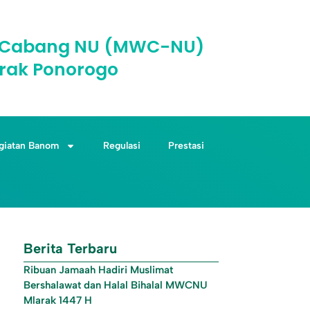
il Cabang NU (MWC-NU)
rak Ponorogo
giatan Banom
Regulasi
Prestasi
Berita Terbaru
Ribuan Jamaah Hadiri Muslimat
Bershalawat dan Halal Bihalal MWCNU
Mlarak 1447 H