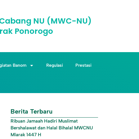
il Cabang NU (MWC-NU)
rak Ponorogo
giatan Banom
Regulasi
Prestasi
Berita Terbaru
Ribuan Jamaah Hadiri Muslimat
Bershalawat dan Halal Bihalal MWCNU
Mlarak 1447 H