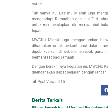
safari.
Tak hanya itu, Lazisnu Mlarak juga meng
menghadapi Ramadhan dan Idul Fitri tahun 
untuk mempersiapkan diri menyambut bulan
tepat.
MWCNU Mlarak juga mengumumkan bahwa w
diharapkan untuk berkontribusi dalam me
dipublikasikan di website tersebut, guna
bermanfaat bagi jamaah.
Dengan berakhirnya kegiatan ini, MWCNU Ke
direncanakan dapat berjalan dengan lancar,
Post Views:
315
Berita Terkait
Ribuan Jamaah Hadiri Muslimat Bershalawat 