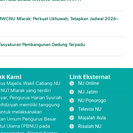
in MWCNU Mlarak: Perkuat Ukhuwah, Tetapkan Jadwal 2026–
Tasyakuran Pembangunan Gedung Terpadu
ak Kami
Link Eksternal
us Majelis Wakil Cabang NU
NU Online
U) Mlarak yang terdiri
NU Jatim
yar, Pengurus Harian Syuriah
NU Ponorogo
nfidziyah memiliki tanggung
Televisi NU
untuk melaksanakan
Majalah Aula
kan Umum Pengurus Besar
tul Ulama (PBNU) pada
Risalah NU