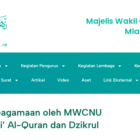
Majelis Wak
Mla
n
Kegiatan Pengurus
Kegiatan Lembaga
Ke
Surat
Artikel
Video
Aset
Link Eksternal
Keagamaan oleh MWCNU
i’ Al-Quran dan Dzikrul