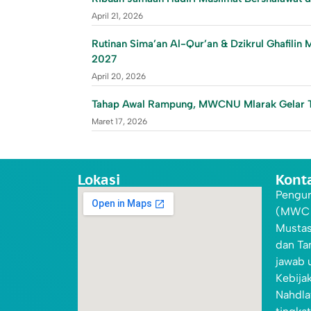
April 21, 2026
Rutinan Sima’an Al-Qur’an & Dzikrul Ghafil
2027
April 20, 2026
Tahap Awal Rampung, MWCNU Mlarak Gelar 
Maret 17, 2026
Lokasi
Kont
Pengur
(MWC N
Mustas
dan Ta
jawab 
Kebija
Nahdla