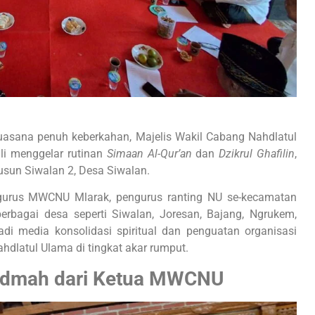
uasana penuh keberkahan, Majelis Wakil Cabang Nahdlatul
i menggelar rutinan
Simaan Al-Qur’an
dan
Dzikrul Ghafilin
,
Dusun Siwalan 2, Desa Siwalan.
pengurus MWCNU Mlarak, pengurus ranting NU se-kecamatan
berbagai desa seperti Siwalan, Joresan, Bajang, Ngrukem,
adi media konsolidasi spiritual dan penguatan organisasi
dlatul Ulama di tingkat akar rumput.
hidmah dari Ketua MWCNU