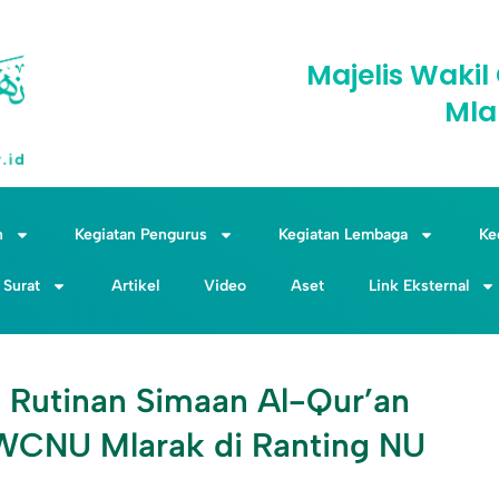
Majelis Wak
Mla
n
Kegiatan Pengurus
Kegiatan Lembaga
Ke
Surat
Artikel
Video
Aset
Link Eksternal
 Rutinan Simaan Al-Qur’an
MWCNU Mlarak di Ranting NU