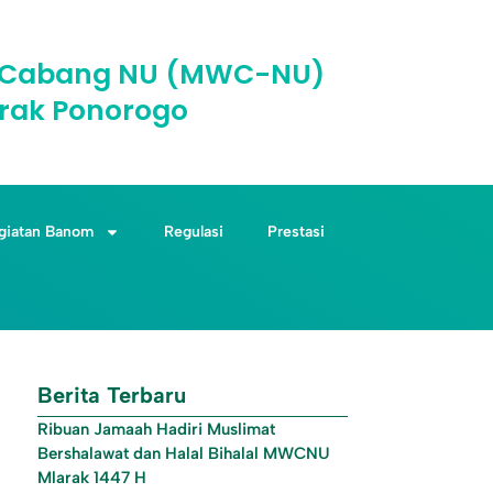
il Cabang NU (MWC-NU)
rak Ponorogo
giatan Banom
Regulasi
Prestasi
Berita Terbaru
Ribuan Jamaah Hadiri Muslimat
Bershalawat dan Halal Bihalal MWCNU
Mlarak 1447 H