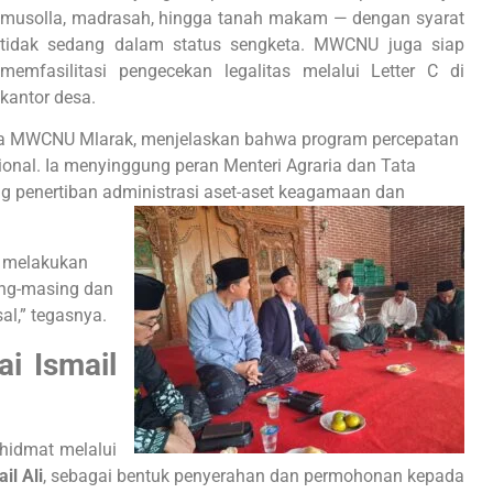
musolla, madrasah, hingga tanah makam — dengan syarat
tidak sedang dalam status sengketa. MWCNU juga siap
memfasilitasi pengecekan legalitas melalui Letter C di
kantor desa.
etua MWCNU Mlarak, menjelaskan bahwa program percepatan
ional. Ia menyinggung peran Menteri Agraria dan Tata
 penertiban administrasi aset-aset keagamaan dan
a melakukan
ing-masing dan
l,” tegasnya.
i Ismail
hidmat melalui
il Ali
, sebagai bentuk penyerahan dan permohonan kepada