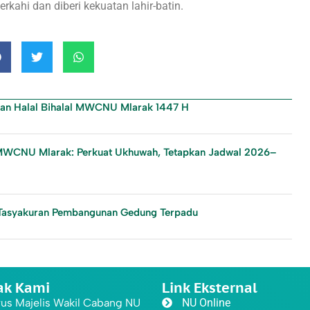
rkahi dan diberi kekuatan lahir-batin.
dan Halal Bihalal MWCNU Mlarak 1447 H
in MWCNU Mlarak: Perkuat Ukhuwah, Tetapkan Jadwal 2026–
Tasyakuran Pembangunan Gedung Terpadu
ak Kami
Link Eksternal
us Majelis Wakil Cabang NU
NU Online