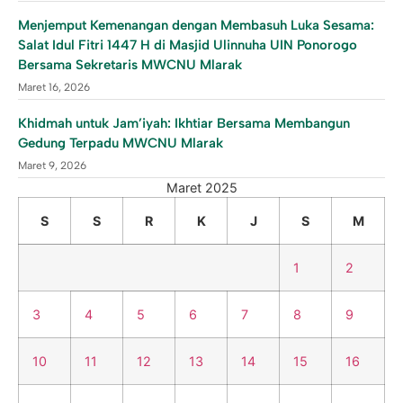
Menjemput Kemenangan dengan Membasuh Luka Sesama:
Salat Idul Fitri 1447 H di Masjid Ulinnuha UIN Ponorogo
Bersama Sekretaris MWCNU Mlarak
Maret 16, 2026
Khidmah untuk Jam’iyah: Ikhtiar Bersama Membangun
Gedung Terpadu MWCNU Mlarak
Maret 9, 2026
Maret 2025
S
S
R
K
J
S
M
1
2
3
4
5
6
7
8
9
10
11
12
13
14
15
16