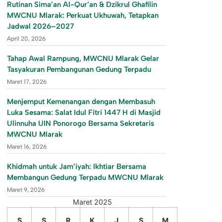
Rutinan Sima’an Al-Qur’an & Dzikrul Ghafilin
MWCNU Mlarak: Perkuat Ukhuwah, Tetapkan
Jadwal 2026–2027
April 20, 2026
Tahap Awal Rampung, MWCNU Mlarak Gelar
Tasyakuran Pembangunan Gedung Terpadu
Maret 17, 2026
Menjemput Kemenangan dengan Membasuh
Luka Sesama: Salat Idul Fitri 1447 H di Masjid
Ulinnuha UIN Ponorogo Bersama Sekretaris
MWCNU Mlarak
Maret 16, 2026
Khidmah untuk Jam’iyah: Ikhtiar Bersama
Membangun Gedung Terpadu MWCNU Mlarak
Maret 9, 2026
Maret 2025
S
S
R
K
J
S
M